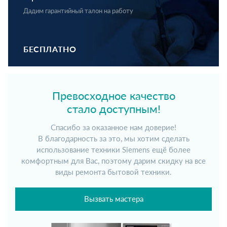
Дадим гарантийный талон на работу
БЕСПЛАТНО
Превосходное качество
стало доступным!
Спасибо за оказанное нам доверие!
В благодарность за это, мы хотим сделать
использование техники Siemens ещё более
комфортным для Вас, поэтому дарим скидку на все
виды ремонта бытовой техники.
Вызвать мастера